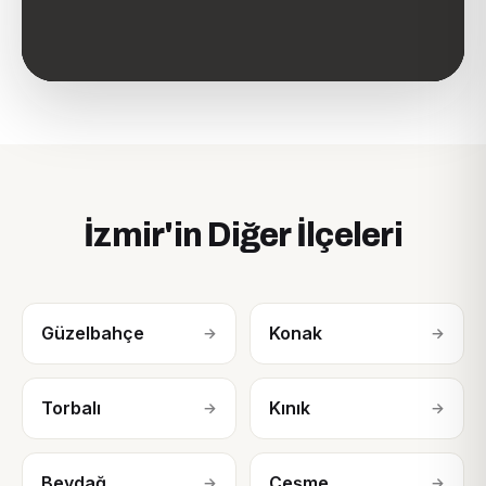
İzmir'in Diğer İlçeleri
Güzelbahçe
Konak
→
→
Torbalı
Kınık
→
→
Beydağ
Çeşme
→
→