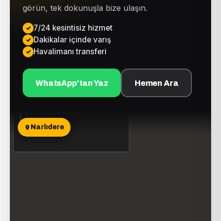
görün, tek dokunuşla bize ulaşın.
7/24 kesintisiz hizmet
Dakikalar içinde varış
Havalimanı transferi
WhatsApp'tan Yaz
Hemen Ara
Narlıdere