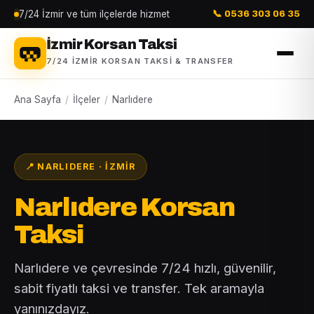
7/24 İzmir ve tüm ilçelerde hizmet
📞 0536 303 06 35
İzmir Korsan Taksi
7/24 İZMIR KORSAN TAKSI & TRANSFER
Ana Sayfa
/
İlçeler
/
Narlıdere
📍 NARLIDERE · İZMIR
Narlıdere Korsan
Taksi
Narlıdere ve çevresinde 7/24 hızlı, güvenilir,
sabit fiyatlı taksi ve transfer. Tek aramayla
yanınızdayız.