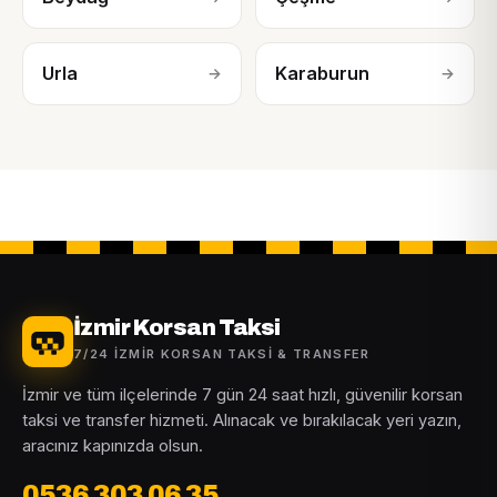
Urla
Karaburun
→
→
İzmir Korsan Taksi
7/24 İZMIR KORSAN TAKSI & TRANSFER
İzmir ve tüm ilçelerinde 7 gün 24 saat hızlı, güvenilir korsan
taksi ve transfer hizmeti. Alınacak ve bırakılacak yeri yazın,
aracınız kapınızda olsun.
0536 303 06 35