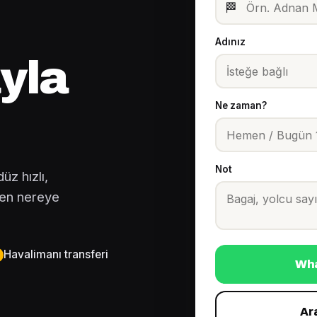
🏁
Adınız
yla
Ne zaman?
Not
z hızlı,
den nereye
Havalimanı transferi
Wha
Ar