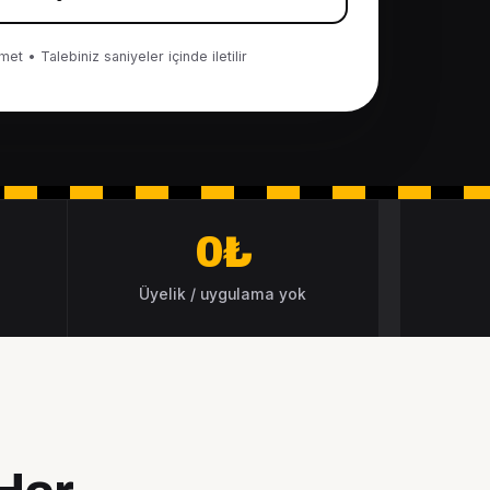
et • Talebiniz saniyeler içinde iletilir
0₺
Üyelik / uygulama yok