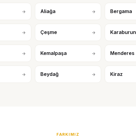
Aliağa
Bergama
→
→
Çeşme
Karaburu
→
→
Kemalpaşa
Menderes
→
→
Beydağ
Kiraz
→
→
FARKIMIZ