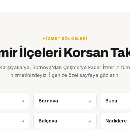
HIZMET BÖLGELERI
mir İlçeleri Korsan Ta
Karşıyaka'ya, Bornova'dan Çeşme'ye kadar İzmir'in tüm 
hizmetinizdeyiz. İlçenize özel sayfaya göz atın.
Bornova
Buca
→
→
Balçova
Narlıdere
→
→