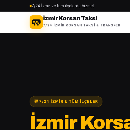
7/24 İzmir ve tüm ilçelerde hizmet
İzmir Korsan Taksi
7/24 İZMIR KORSAN TAKSI & TRANSFER
🚕 7/24 İZMIR & TÜM İLÇELER
İzmir Kors