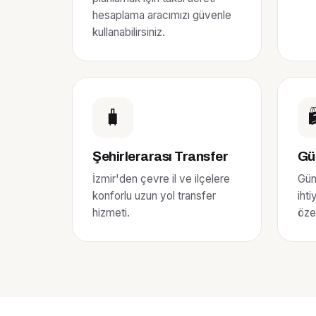
hesaplama aracımızı güvenle
kullanabilirsiniz.
🧳

Şehirlerarası Transfer
Gü
İzmir'den çevre il ve ilçelere
Gün 
konforlu uzun yol transfer
iht
hizmeti.
özel