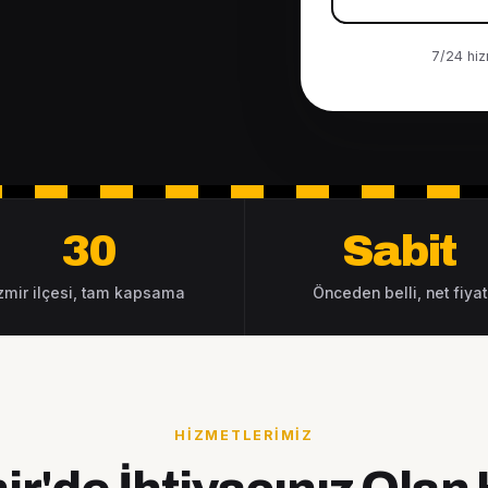
7/24 hizm
30
Sabit
zmir ilçesi, tam kapsama
Önceden belli, net fiyat
HIZMETLERIMIZ