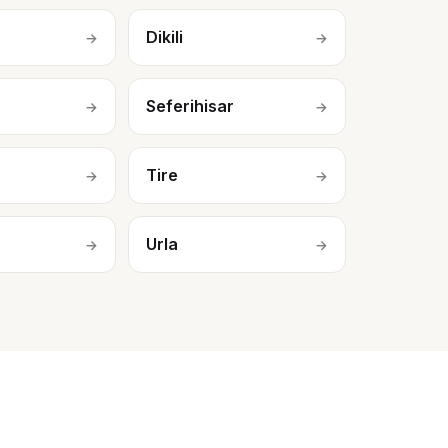
Dikili
→
→
n
Seferihisar
→
→
Tire
→
→
Urla
→
→