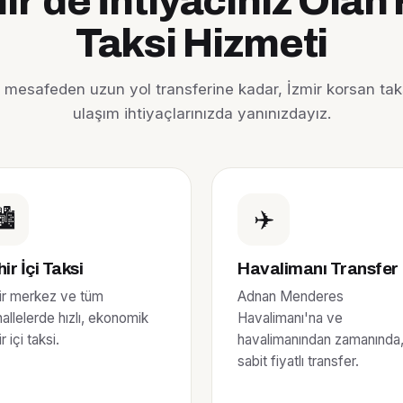
ir'de İhtiyacınız Olan
Taksi Hizmeti
sa mesafeden uzun yol transferine kadar, İzmir korsan tak
ulaşım ihtiyaçlarınızda yanınızdayız.
️
✈️
ir İçi Taksi
Havalimanı Transfer
ir merkez ve tüm
Adnan Menderes
allelerde hızlı, ekonomik
Havalimanı'na ve
r içi taksi.
havalimanından zamanında
sabit fiyatlı transfer.