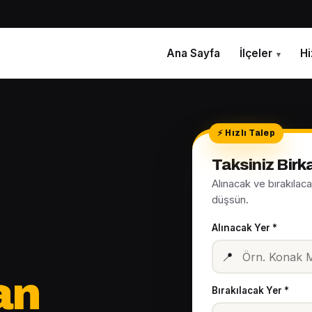
Ana Sayfa
İlçeler
H
▾
Taksiniz Bir
Alınacak ve bırakılac
düşsün.
Alınacak Yer *
📍
an
Bırakılacak Yer *