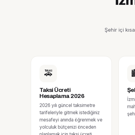
İzm
Şehir içi kı
🚕

Taksi Ücreti
Şeh
Hesaplama 2026
İzm
2026 yılı güncel taksimetre
mah
tarifeleriyle gitmek istediğiniz
şehi
mesafeyi anında öğrenmek ve
yolculuk bütçenizi önceden
planlamak için taksi ücreti