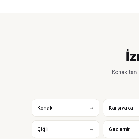
İz
Konak'tan 
Konak
Karşıyaka
→
Çiğli
Gaziemir
→