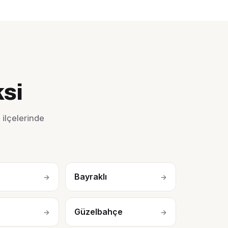
ksi
ilçelerinde
Bayraklı
→
→
Güzelbahçe
→
→