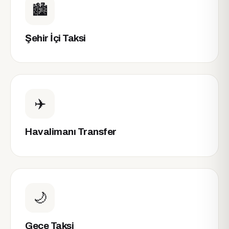
🏙️
Şehir İçi Taksi
✈️
Havalimanı Transfer
🌙
Gece Taksi