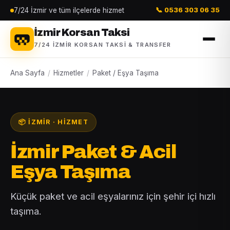
7/24 İzmir ve tüm ilçelerde hizmet
📞 0536 303 06 35
İzmir Korsan Taksi
7/24 İZMIR KORSAN TAKSI & TRANSFER
Ana Sayfa
/
Hizmetler
/
Paket / Eşya Taşıma
📦 İZMIR · HIZMET
İzmir Paket & Acil
Eşya Taşıma
Küçük paket ve acil eşyalarınız için şehir içi hızlı
taşıma.