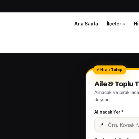
Ana Sayfa
İlçeler
H
▾
Aile & Toplu 
Alınacak ve bırakılac
düşsün.
Alınacak Yer *
📍