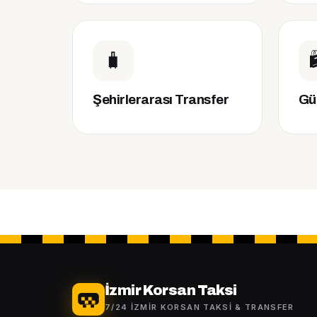
🧳

Şehirlerarası Transfer
Gü
İzmir Korsan Taksi
7/24 İZMIR KORSAN TAKSI & TRANSFER