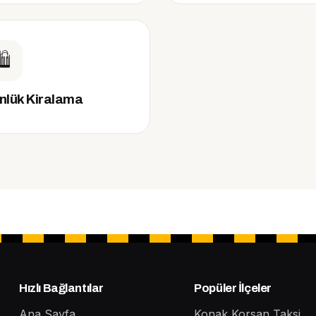
️
nlük Kiralama
Hızlı Bağlantılar
Popüler İlçeler
Ana Sayfa
Konak Korsan Taksi