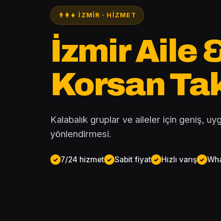
👨‍👩‍👧 İZMIR · HIZMET
İzmir Aile 
Korsan Ta
Kalabalık gruplar ve aileler için geniş, uy
yönlendirmesi.
7/24 hizmet
Sabit fiyat
Hızlı varış
Wha