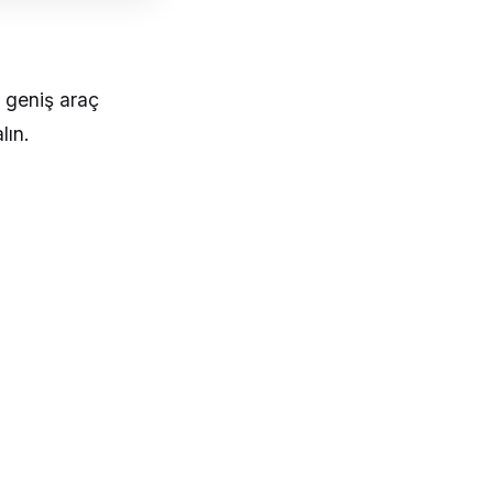
n geniş araç
lın.