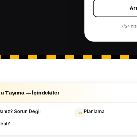
Ar
7/24 hizm
lu Taşıma — İçindekiler
sınız? Sorun Değil
Planlama
eal?