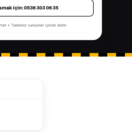
amak için: 0536 303 06 35
et • Talebiniz saniyeler içinde iletilir