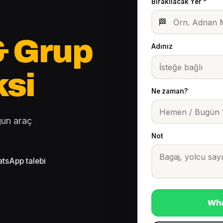
Bırakılacak Yer *
🏁
& Grup
Adınız
ksi
Ne zaman?
gun araç
Not
tsApp talebi
Wha