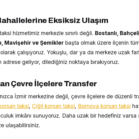
ahallelerine Eksiksiz Ulaşım
aksi hizmetimiz merkezle sınırlı değil.
Bostanlı, Bahçel
, Mavişehir ve Şemikler
başta olmak üzere ilçenin tü
 olarak çalışıyoruz. Yokuşlu, dar ya da merkeze uzak fa
adrese geliyor, dilediğiniz noktaya bırakıyoruz.
an Çevre İlçelere Transfer
ızca İzmir merkezine değil, çevre ilçelere de düzenli tr
korsan taksi
,
Çiğli korsan taksi
,
Bornova korsan taksi
hat
yolculuk imkânı sunuyoruz. Daha uzak bir hedefiniz varsa 
e ulaşabilirsiniz.