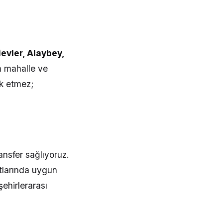
ievler, Alaybey,
m mahalle ve
rk etmez;
ansfer sağlıyoruz.
larında uygun
şehirlerarası