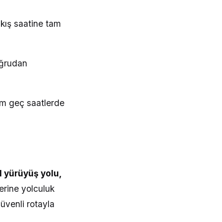
lkış saatine tam
oğrudan
am geç saatlerde
l yürüyüş yolu,
erine yolculuk
üvenli rotayla