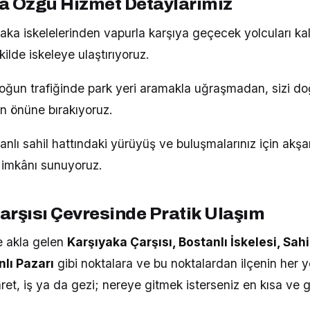
a Özgü Hizmet Detaylarımız
aka iskelelerinden vapurla karşıya geçecek yolcuları ka
ilde iskeleye ulaştırıyoruz.
yoğun trafiğinde park yeri aramakla uğraşmadan, sizi d
ın önüne bırakıyoruz.
anlı sahil hattındaki yürüyüş ve buluşmalarınız için akş
 imkânı sunuyoruz.
arşısı Çevresinde Pratik Ulaşım
e akla gelen
Karşıyaka Çarşısı, Bostanlı İskelesi, Sahi
nlı Pazarı
gibi noktalara ve bu noktalardan ilçenin her y
ret, iş ya da gezi; nereye gitmek isterseniz en kısa ve g