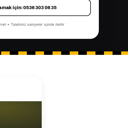
amak için: 0536 303 06 35
et • Talebiniz saniyeler içinde iletilir