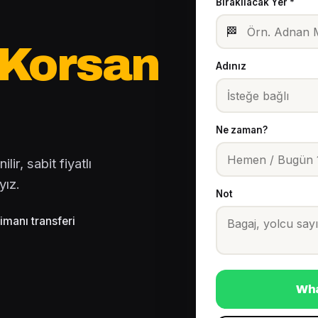
Bırakılacak Yer *
🏁
 Korsan
Adınız
Ne zaman?
ir, sabit fiyatlı
yız.
Not
imanı transferi
Wha