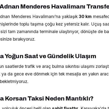
 Adnan Menderes Havalimanı Transfe
 Adnan Menderes Havalimanı'na yaklaşık
30 km
mesafed
nişlerinde toplu taşıma çoğu kez yetersiz kalır. Uçuş sa
izi tam zamanında terminale ulaştırıyor, dönüşte de baga
inize bırakıyoruz.
a Yoğun Saat ve Gündelik Ulaşım
 saatlerde trafik ve araç bulma sıkıntısı ulaşımı zorlaştı
ya da gece eve dönmek için tek mesajla en yakın arac
i bekletmiyoruz.
a Korsan Taksi Neden Mantıklı?
 yolculuk öncesi belli olan
sabit fiyattır
. Karşıyaka'da t