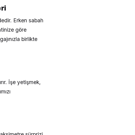
ri
edir. Erken sabah
atinize göre
jınızla birlikte
rır. İşe yetişmek,
ımızı
aksimetre sürprizi