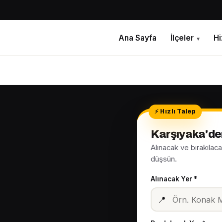
Ana Sayfa
İlçeler
H
▾
Karşıyaka'de
Alınacak ve bırakılac
düşsün.
Alınacak Yer *
📍