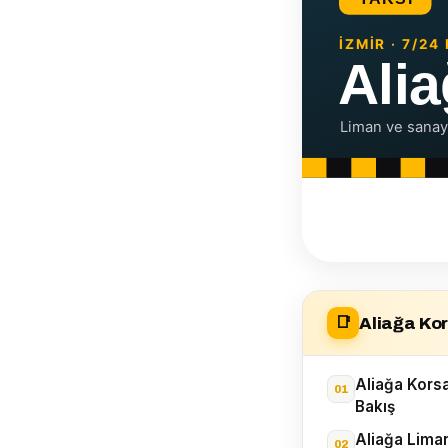
Aliağa Kor
📑
Aliağa Kors
Bakış
Aliağa Lima