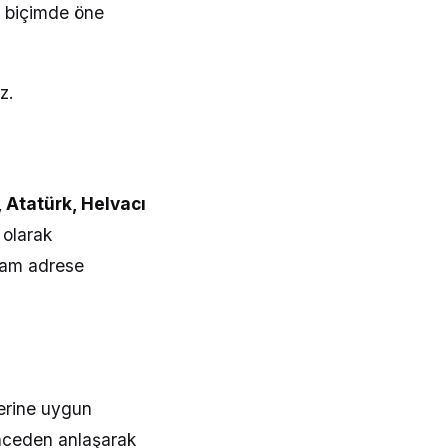
n biçimde öne
z.
, Atatürk, Helvacı
 olarak
tam adrese
lerine uygun
Önceden anlaşarak