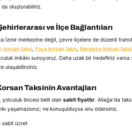
 da oluşturabiliriz.
ehirlerarası ve İlçe Bağlantıları
a İzmir merkezine değil, çevre ilçelere de düzenli transf
korsan taksi
,
Foça korsan taksi
,
Bergama korsan taksi
yolculuk imkânı sunuyoruz. Daha uzak bir hedefiniz varsa 
e ulaşabilirsiniz.
Korsan Taksinin Avantajları
 yolculuk öncesi belli olan
sabit fiyattır
. Aliağa'da taks
farkı yaşamazsınız; ne konuşulduysa onu ödersiniz.
 sabit ücret