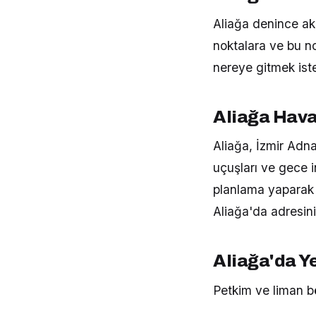
Aliağa denince ak
noktalara ve bu no
nereye gitmek iste
Aliağa Hava
Aliağa, İzmir Ad
uçuşları ve gece i
planlama yaparak s
Aliağa'da adresini
Aliağa'da Ye
Petkim ve liman bö