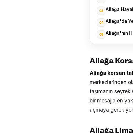
Aliağa Haval
Aliağa'da Ye
Aliağa'nın 
Aliağa Kors
Aliağa korsan ta
merkezlerinden ola
taşımanın seyrekle
bir mesajla en yak
açmaya gerek yok
Aliağa Lima