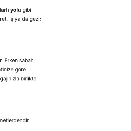
arlı yolu
gibi
et, iş ya da gezi;
. Erken sabah
atinize göre
jınızla birlikte
metlerdendir.