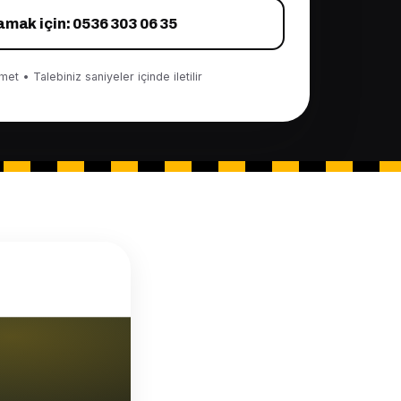
amak için: 0536 303 06 35
et • Talebiniz saniyeler içinde iletilir