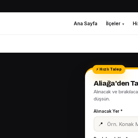
Ana Sayfa
İlçeler
H
▾
Aliağa'den Ta
Alınacak ve bırakılac
düşsün.
Alınacak Yer *
📍