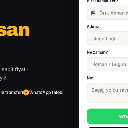
Bırakılacak Yer *
🏁
rsan
Adınız
Ne zaman?
sabit fiyatlı
yız.
Not
ı transferi
WhatsApp talebi
Wha