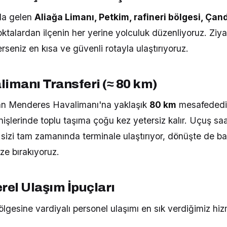
la gelen
Aliağa Limanı, Petkim, rafineri bölgesi, Çand
ktalardan ilçenin her yerine yolculuk düzenliyoruz. Ziyar
rseniz en kısa ve güvenli rotayla ulaştırıyoruz.
limanı Transferi (≈ 80 km)
nan Menderes Havalimanı'na yaklaşık
80 km
mesafededir
nişlerinde toplu taşıma çoğu kez yetersiz kalır. Uçuş sa
izi tam zamanında terminale ulaştırıyor, dönüşte de baga
ze bırakıyoruz.
rel Ulaşım İpuçları
lgesine vardiyalı personel ulaşımı en sık verdiğimiz hiz