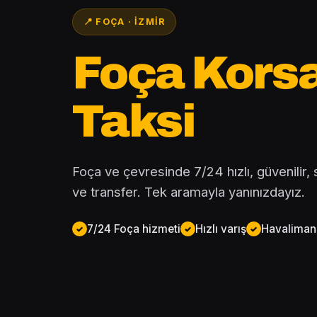
📍 FOÇA · İZMIR
Foça Kors
Taksi
Foça ve çevresinde 7/24 hızlı, güvenilir, sa
ve transfer. Tek aramayla yanınızdayız.
7/24 Foça hizmeti
Hızlı varış
Havalimanı