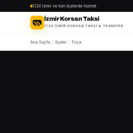
7/24 İzmir ve tüm ilçelerde hizmet
İzmir Korsan Taksi
7/24 İZMIR KORSAN TAKSI & TRANSFER
Ana Sayfa
/
İlçeler
/
Foça