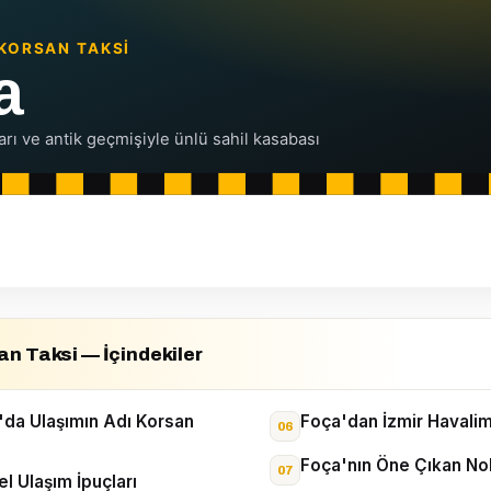
n Taksi — İçindekiler
da Ulaşımın Adı Korsan
Foça'dan İzmir Havali
Foça'nın Öne Çıkan Nok
l Ulaşım İpuçları