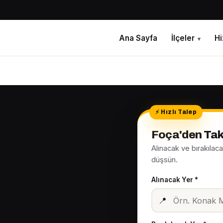
Ana Sayfa
İlçeler
H
▾
Foça'den Tak
Alınacak ve bırakılac
düşsün.
Alınacak Yer *
📍