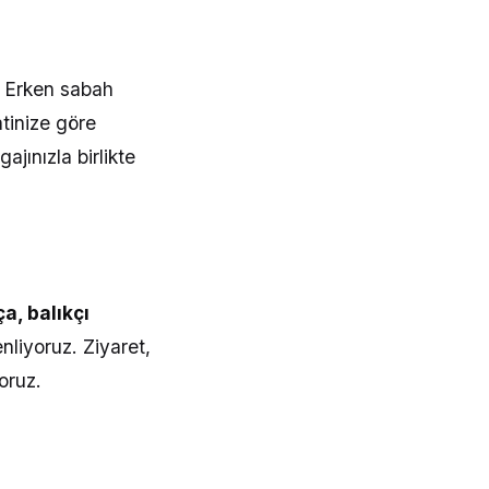
 Erken sabah
atinize göre
jınızla birlikte
ça, balıkçı
nliyoruz. Ziyaret,
oruz.