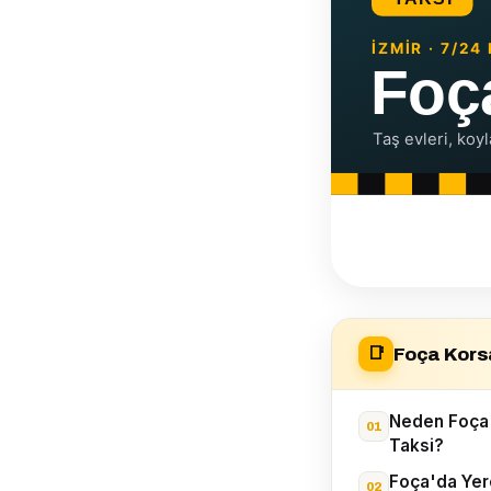
Foça Korsa
📑
Neden Foça'
Taksi?
Foça'da Yere