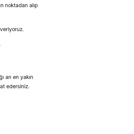
un noktadan alıp
veriyoruz.
.
ğı an en yakın
at edersiniz.