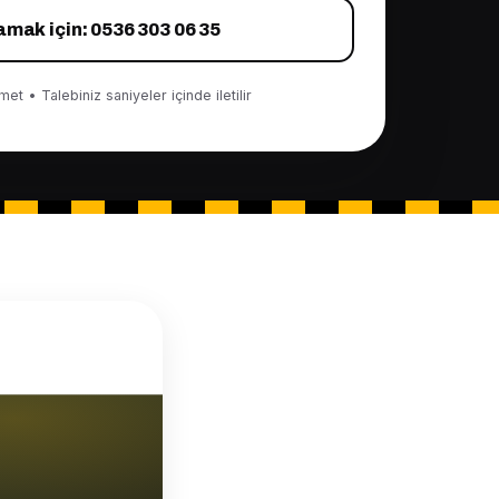
amak için: 0536 303 06 35
et • Talebiniz saniyeler içinde iletilir