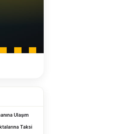
manına Ulaşım
talarına Taksi