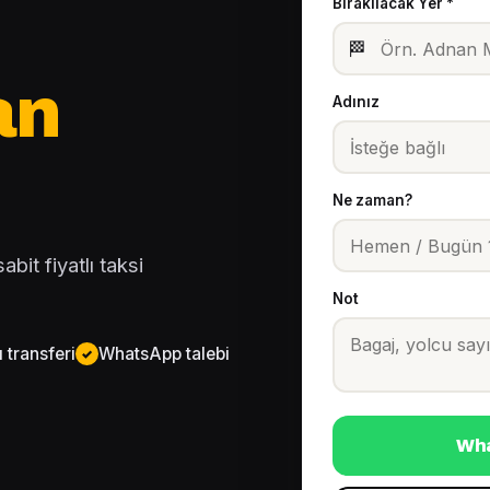
Bırakılacak Yer *
🏁
an
Adınız
Ne zaman?
bit fiyatlı taksi
Not
 transferi
WhatsApp talebi
Wha