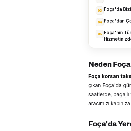
Foça'da Bizi
Foça'dan Çe
Foça'nın Tü
Hizmetinizd
Neden Foça'
Foça korsan taks
çıkan Foça'da günü
saatlerde, bagajlı
aracımızı kapınız
Foça'da Yere