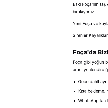
Eski Foça'nın taş 
bırakıyoruz.
Yeni Foça ve koyl
Sirenler Kayalıkla
Foça'da Bizi
Foça gibi yoğun bi
aracı yönlendirdiğ
Gece dahil aynı
Kısa bekleme, hı
WhatsApp'tan t