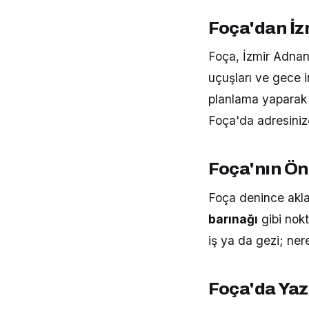
Foça'dan İz
Foça, İzmir Adna
uçuşları ve gece i
planlama yaparak s
Foça'da adresiniz
Foça'nın Ön
Foça denince akl
barınağı
gibi nokt
iş ya da gezi; ner
Foça'da Yaz