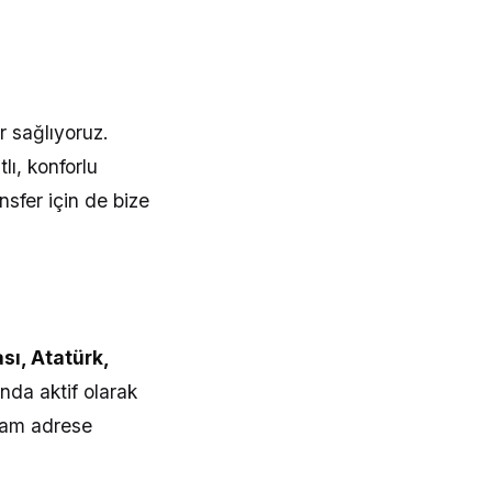
r sağlıyoruz.
lı, konforlu
nsfer için de bize
sı, Atatürk,
nda aktif olarak
tam adrese