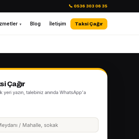
📞 0536 303 06 35
izmetler
Blog
İletişim
Taksi Çağır
▾
si Çağır
ak yeri yazın, talebiniz anında WhatsApp'a