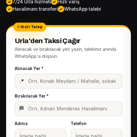
7/24 Urla hizmeti
Hızlı varış
Havalimanı transferi
WhatsApp talebi
Urla'den Taksi Çağır
Alınacak ve bırakılacak yeri yazın, talebiniz anında
WhatsApp'a düşsün.
Alınacak Yer *
📍
Bırakılacak Yer *
🏁
Adınız
Telefon