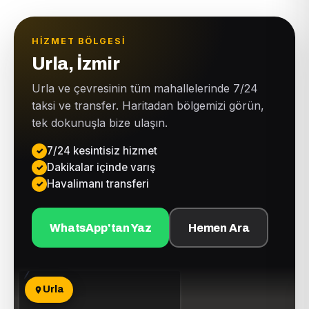
HIZMET BÖLGESI
Urla, İzmir
Urla ve çevresinin tüm mahallelerinde 7/24
taksi ve transfer. Haritadan bölgemizi görün,
tek dokunuşla bize ulaşın.
7/24 kesintisiz hizmet
Dakikalar içinde varış
Havalimanı transferi
WhatsApp'tan Yaz
Hemen Ara
Urla