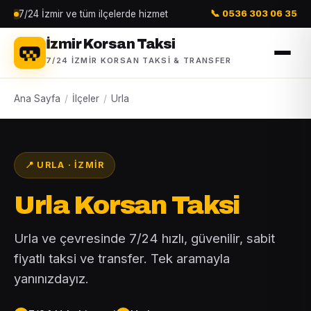
7/24 İzmir ve tüm ilçelerde hizmet
📞 0536 303 06 35
İzmir Korsan Taksi
7/24 İZMIR KORSAN TAKSI & TRANSFER
Ana Sayfa
/
İlçeler
/
Urla
📍 URLA · İZMIR
Urla Korsan Taksi
Urla ve çevresinde 7/24 hızlı, güvenilir, sabit
fiyatlı taksi ve transfer. Tek aramayla
yanınızdayız.