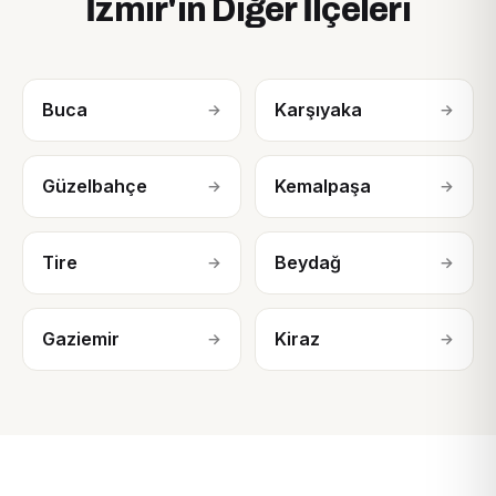
İzmir'in Diğer İlçeleri
Buca
Karşıyaka
→
→
Güzelbahçe
Kemalpaşa
→
→
Tire
Beydağ
→
→
Gaziemir
Kiraz
→
→