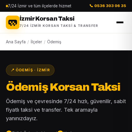
7/24 İzmir ve tüm ilçelerde hizmet
📞 0536 303 06 35
İzmir Korsan Taksi
7/24 İZMIR KORSAN TAKSI & TRANSFER
Ana Sayfa
/
İlçeler
/
Ödemiş
📍 ÖDEMIŞ · İZMIR
Ödemiş Korsan Taksi
Ödemiş ve çevresinde 7/24 hızlı, güvenilir, sabit
fiyatlı taksi ve transfer. Tek aramayla
yanınızdayız.