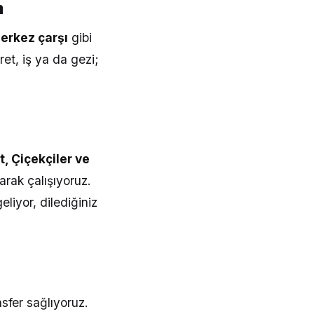
m
merkez çarşı
gibi
et, iş ya da gezi;
, Çiçekçiler ve
arak çalışıyoruz.
iyor, dilediğiniz
sfer sağlıyoruz.