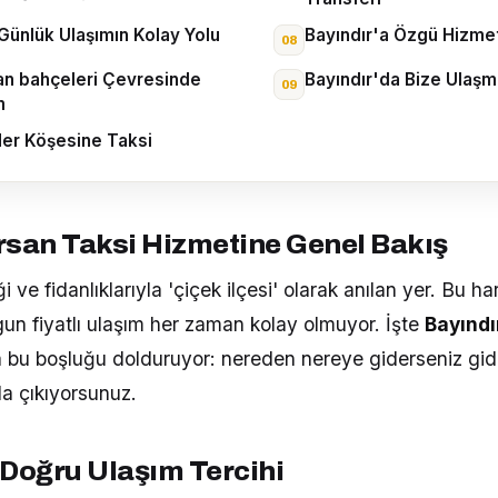
Günlük Ulaşımın Kolay Yolu
Bayındır'a Özgü Hizme
dan bahçeleri Çevresinde
Bayındır'da Bize Ulaşma
m
Her Köşesine Taksi
rsan Taksi Hizmetine Genel Bakış
ği ve fidanlıklarıyla 'çiçek ilçesi' olarak anılan yer. Bu ha
n fiyatlı ulaşım her zaman kolay olmuyor. İşte
Bayındı
 bu boşluğu dolduruyor: nereden nereye giderseniz gi
ola çıkıyorsunuz.
 Doğru Ulaşım Tercihi