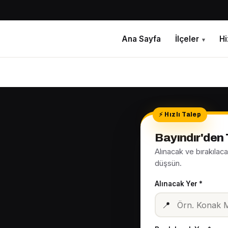
Ana Sayfa
İlçeler
H
▾
Bayındır'den 
Alınacak ve bırakılac
düşsün.
Alınacak Yer *
📍