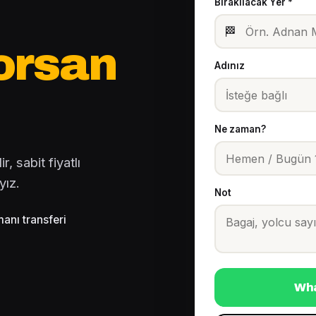
Bırakılacak Yer *
🏁
orsan
Adınız
Ne zaman?
, sabit fiyatlı
yız.
Not
anı transferi
Wha