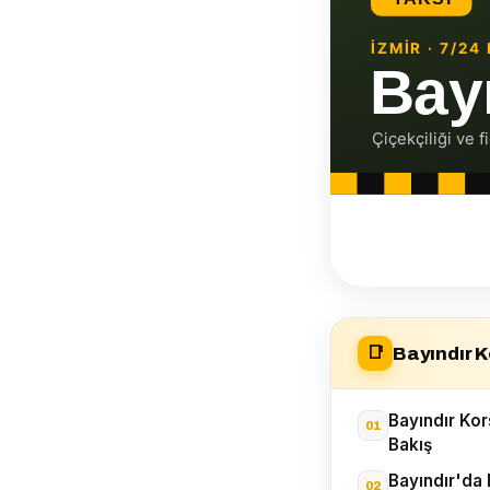
Bayındır K
📑
Bayındır Ko
Bakış
Bayındır'da 