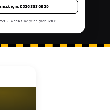
amak için: 0536 303 06 35
et • Talebiniz saniyeler içinde iletilir