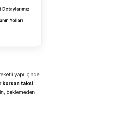
t Detaylarımız
nın Yolları
reketli yapı içinde
r korsan taksi
din, beklemeden