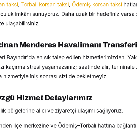
an taksi
,
Torbalı korsan taksi
,
Ödemiş korsan taksi
hatla
yolculuk imkânı sunuyoruz. Daha uzak bir hedefiniz varsa 
e ulaşabilirsiniz.
Adnan Menderes Havalimanı Transfer
ri Bayındır'da en sık talep edilen hizmetlerimizden. Yak
zı kaçırma stresi yaşamazsınız; saatinde alır, terminal
a hizmetiyle iniş sonrası sizi de bekletmeyiz.
Özgü Hizmet Detaylarımız
lık bölgelerine alıcı ve ziyaretçi ulaşımı sağlıyoruz.
rinden ilçe merkezine ve Ödemiş–Torbalı hattına bağlant