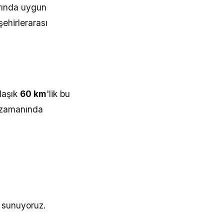
rında uygun
şehirlerarası
i
laşık
60 km
'lik bu
e zamanında
ı sunuyoruz.