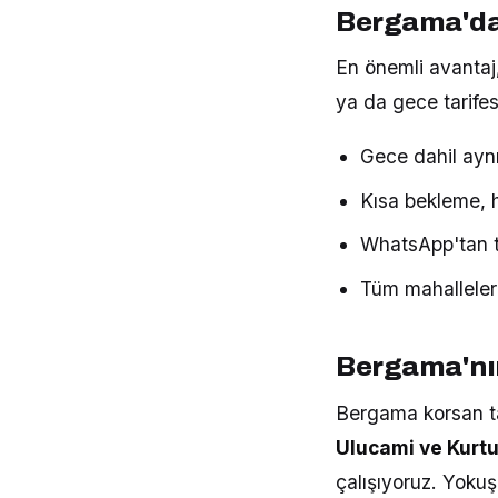
Bergama'da 
En önemli avantaj,
ya da gece tarife
Gece dahil aynı
Kısa bekleme, hı
WhatsApp'tan t
Tüm mahalleler
Bergama'nın
Bergama korsan tak
Ulucami ve Kurtu
çalışıyoruz. Yoku