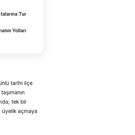
talarına Tur
nın Yolları
lü tarihi ilçe
u taşımanın
nda; tek bir
, üyelik açmaya