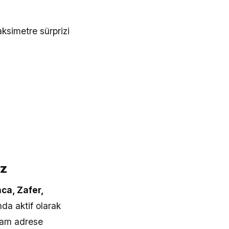
ksimetre sürprizi
z
ca, Zafer,
da aktif olarak
tam adrese