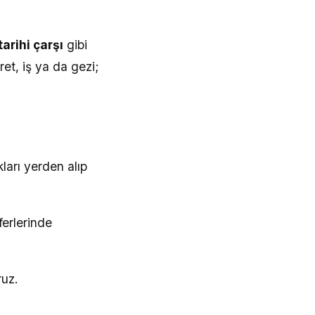
arihi çarşı
gibi
et, iş ya da gezi;
ları yerden alıp
ferlerinde
ruz.