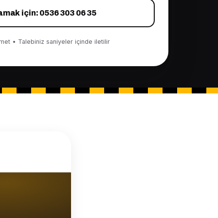
amak için: 0536 303 06 35
et • Talebiniz saniyeler içinde iletilir