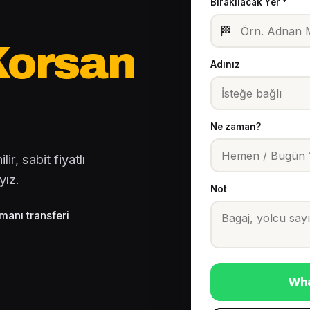
Bırakılacak Yer *
🏁
Korsan
Adınız
Ne zaman?
r, sabit fiyatlı
yız.
Not
manı transferi
Wha