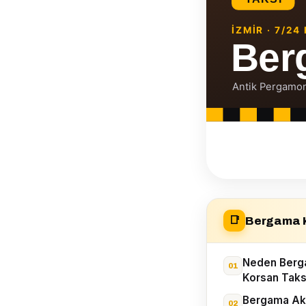
Bergama K
📑
Neden Berga
Korsan Taks
Bergama Akr