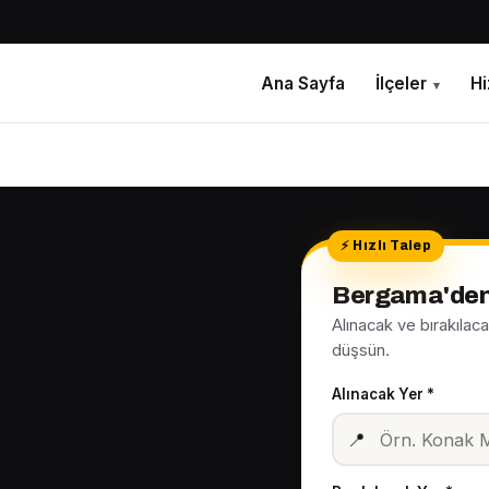
Ana Sayfa
İlçeler
H
▾
Bergama'den 
Alınacak ve bırakılac
düşsün.
Alınacak Yer *
📍