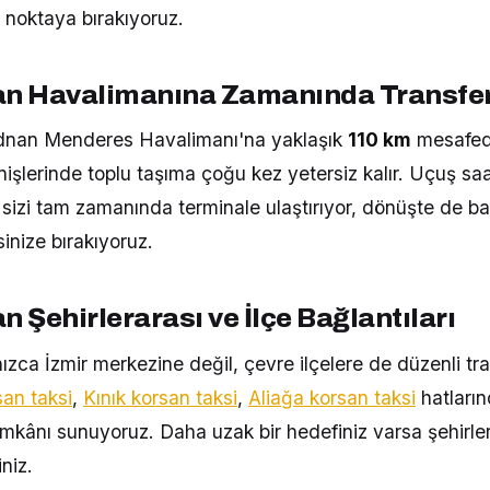
z noktaya bırakıyoruz.
n Havalimanına Zamanında Transfe
dnan Menderes Havalimanı'na yaklaşık
110 km
mesafede
nişlerinde toplu taşıma çoğu kez yetersiz kalır. Uçuş sa
izi tam zamanında terminale ulaştırıyor, dönüşte de baga
nize bırakıyoruz.
 Şehirlerarası ve İlçe Bağlantıları
ca İzmir merkezine değil, çevre ilçelere de düzenli tra
san taksi
,
Kınık korsan taksi
,
Aliağa korsan taksi
hatların
imkânı sunuyoruz. Daha uzak bir hedefiniz varsa şehirlera
iniz.