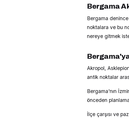
Bergama Ak
Bergama denince 
noktalara ve bu no
nereye gitmek iste
Bergama'ya
Akropol, Asklepion
antik noktalar ara
Bergama'nın İzmir
önceden planlama
İlçe çarşısı ve pa