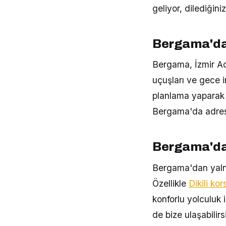
geliyor, dilediğini
Bergama'da
Bergama, İzmir A
uçuşları ve gece i
planlama yaparak s
Bergama'da adresi
Bergama'dan
Bergama'dan yalnız
Özellikle
Dikili kor
konforlu yolculuk 
de bize ulaşabilirs