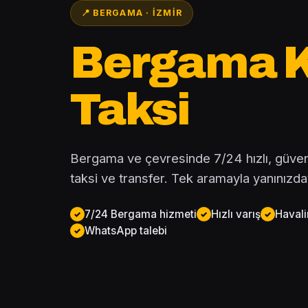
📍 BERGAMA · İZMIR
Bergama 
Taksi
Bergama ve çevresinde 7/24 hızlı, güvenili
taksi ve transfer. Tek aramayla yanınızda
7/24 Bergama hizmeti
Hızlı varış
Havali
WhatsApp talebi