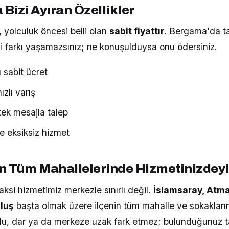
Bizi Ayıran Özellikler
 yolculuk öncesi belli olan
sabit fiyattır
. Bergama'da ta
si farkı yaşamazsınız; ne konuşulduysa onu ödersiniz.
 sabit ücret
zlı varış
ek mesajla talep
e eksiksiz hizmet
 Tüm Mahallelerinde Hizmetinizdeyi
si hizmetimiz merkezle sınırlı değil.
İslamsaray, Atma
luş
başta olmak üzere ilçenin tüm mahalle ve sokakların
şlu, dar ya da merkeze uzak fark etmez; bulunduğunuz 