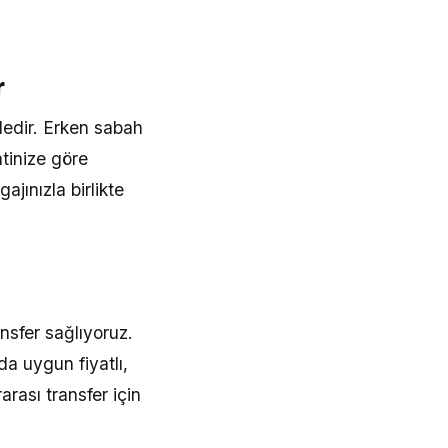
r
dir. Erken sabah
atinize göre
jınızla birlikte
nsfer sağlıyoruz.
da uygun fiyatlı,
rası transfer için