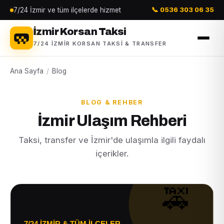
7/24 İzmir ve tüm ilçelerde hizmet
📞 0536 303 06 35
İzmir Korsan Taksi
7/24 İZMIR KORSAN TAKSI & TRANSFER
Ana Sayfa
/
Blog
BLOG & REHBER
İzmir Ulaşım Rehberi
Taksi, transfer ve İzmir'de ulaşımla ilgili faydalı
içerikler.