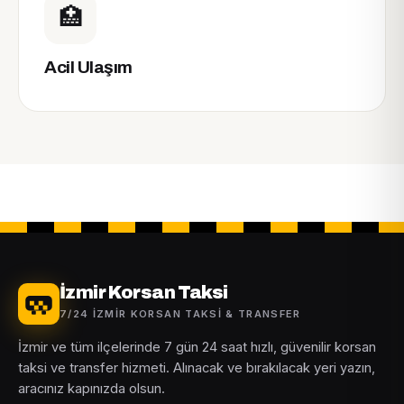
🏥
Acil Ulaşım
İzmir Korsan Taksi
7/24 İZMIR KORSAN TAKSI & TRANSFER
İzmir ve tüm ilçelerinde 7 gün 24 saat hızlı, güvenilir korsan
taksi ve transfer hizmeti. Alınacak ve bırakılacak yeri yazın,
aracınız kapınızda olsun.