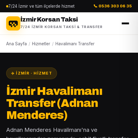
7/24 İzmir ve tüm ilçelerde hizmet
📞 0536 303 06 35
İzmir Korsan Taksi
7/24 İZMIR KORSAN TAKSI & TRANSFER
Ana Sayfa
/
Hizmetler
/
Havalimanı Transfer
✈️ İZMIR · HIZMET
İzmir Havalimanı
Transfer (Adnan
Menderes)
Adnan Menderes Havalimanı'na ve