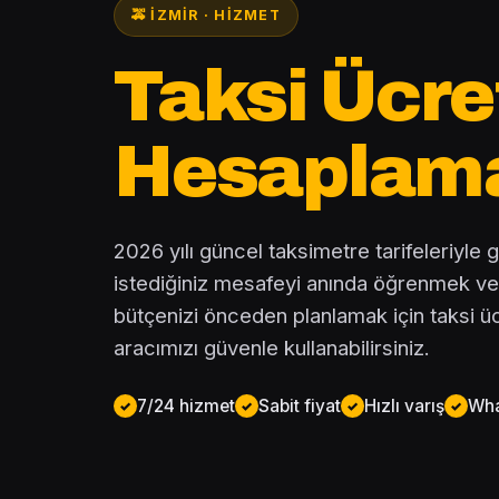
🚕 İZMIR · HIZMET
Taksi Ücre
Hesaplam
2026 yılı güncel taksimetre tarifeleriyle 
istediğiniz mesafeyi anında öğrenmek ve
bütçenizi önceden planlamak için taksi ü
aracımızı güvenle kullanabilirsiniz.
7/24 hizmet
Sabit fiyat
Hızlı varış
Wha