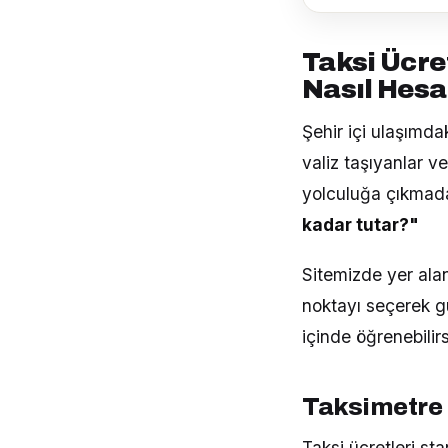
Taksi Ücre
Nasıl Hesa
Şehir içi ulaşımdaki
valiz taşıyanlar v
yolculuğa çıkmad
kadar tutar?"
Sitemizde yer alan
noktayı seçerek gü
içinde öğrenebilirs
Taksimetre 
Taksi ücretleri st