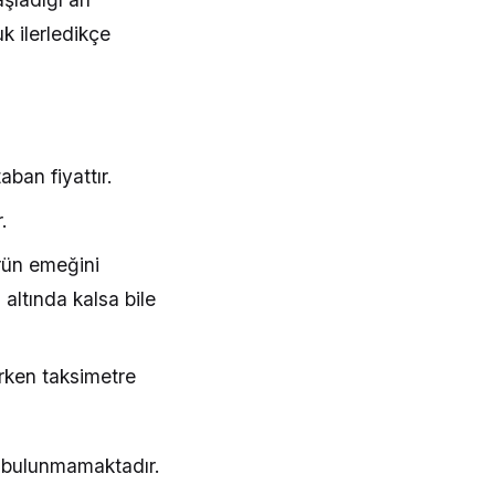
k ilerledikçe
aban fiyattır.
.
rün emeğini
altında kalsa bile
erken taksimetre
ı bulunmamaktadır.