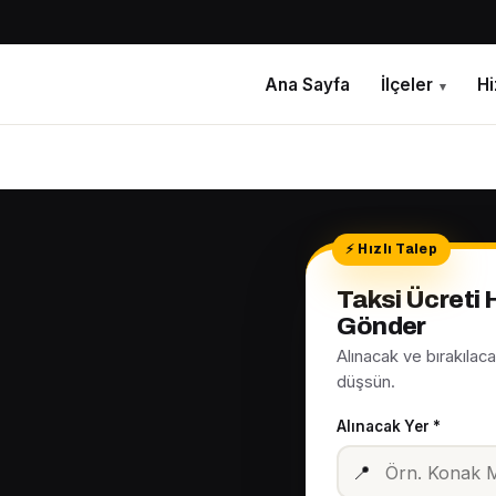
Ana Sayfa
İlçeler
H
▾
6
Taksi Ücreti
Gönder
Alınacak ve bırakılac
düşsün.
Alınacak Yer *
📍