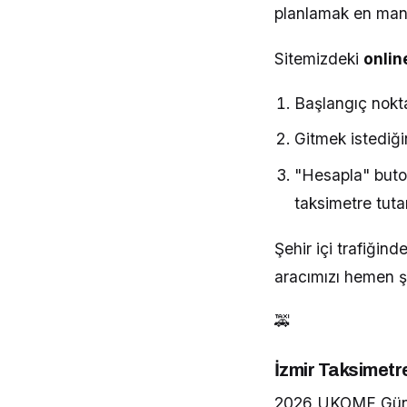
planlamak en mant
Sitemizdeki
onlin
Başlangıç nokta
Gitmek istediği
"Hesapla" buto
taksimetre tuta
Şehir içi trafiğin
aracımızı hemen şi
🚕
İzmir Taksimet
2026 UKOME Günce