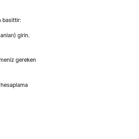
basittir:
nları) girin.
emeniz gereken
in hesaplama