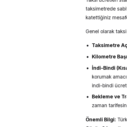
taksimetrede sabi
katettiğiniz mesafe
Genel olarak taksi
Taksimetre Açı
Kilometre Başı
İndi-Bindi (Kı
korumak amacıyl
indi-bindi ücret
Bekleme ve Tra
zaman tarifesi
Önemli Bilgi:
Türk