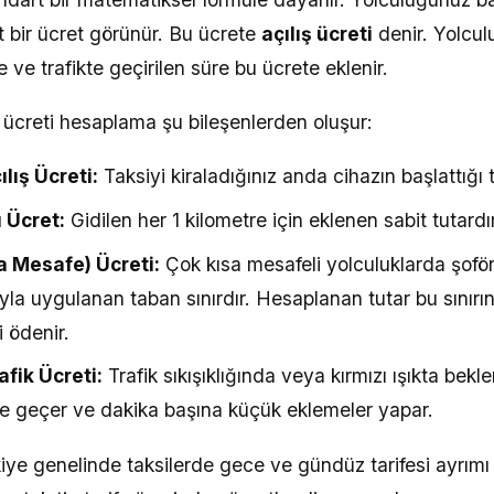
t bir ücret görünür. Bu ücrete
açılış ücreti
denir. Yolculu
 ve trafikte geçirilen süre bu ücrete eklenir.
 ücreti hesaplama şu bileşenlerden oluşur:
lış Ücreti:
Taksiyi kiraladığınız anda cihazın başlattığı t
 Ücret:
Gidilen her 1 kilometre için eklenen sabit tutardır
sa Mesafe) Ücreti:
Çok kısa mesafeli yolculuklarda şofö
a uygulanan taban sınırdır. Hesaplanan tutar bu sınırın 
i ödenir.
fik Ücreti:
Trafik sıkışıklığında veya kırmızı ışıkta bekl
ne geçer ve dakika başına küçük eklemeler yapar.
iye genelinde taksilerde gece ve gündüz tarifesi ayrım