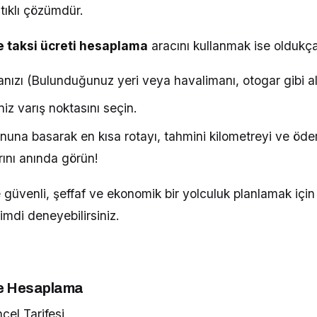
ıklı çözümdür.
e taksi ücreti hesaplama
aracını kullanmak ise oldukça 
nızı (Bulunduğunuz yeri veya havalimanı, otogar gibi ala
niz varış noktasını seçin.
nuna basarak en kısa rotayı, tahmini kilometreyi ve öd
rını anında görün!
de güvenli, şeffaf ve ekonomik bir yolculuk planlamak iç
mdi deneyebilirsiniz.
re Hesaplama
l Tarifesi