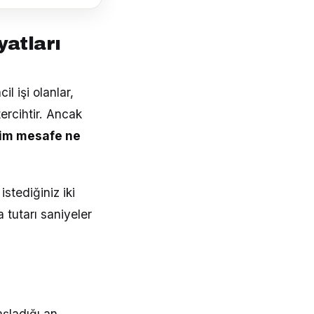
yatları
il işi olanlar,
tercihtir. Ancak
im mesafe ne
stediğiniz iki
 tutarı saniyeler
aşladığı an