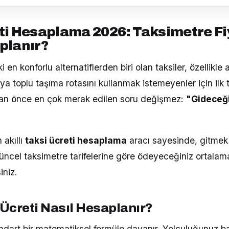
ti Hesaplama 2026: Taksimetre Fi
planır?
 en konforlu alternatiflerden biri olan taksiler, özellikle ac
eya toplu taşıma rotasını kullanmak istemeyenler için ilk 
an önce en çok merak edilen soru değişmez:
"Gideceğ
 akıllı
taksi ücreti hesaplama
aracı sayesinde, gitmek i
ncel taksimetre tarifelerine göre ödeyeceğiniz ortalama
iniz.
Ücreti Nasıl Hesaplanır?
andart bir matematiksel formüle dayanır. Yolculuğunuz b