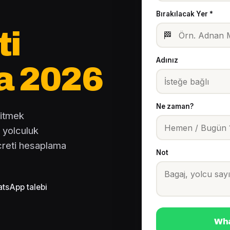
Bırakılacak Yer *
ti
🏁
Adınız
a 2026
Ne zaman?
gitmek
 yolculuk
creti hesaplama
Not
tsApp talebi
Wha