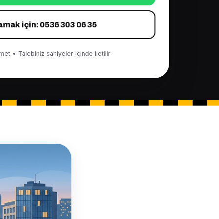
amak için: 0536 303 06 35
et • Talebiniz saniyeler içinde iletilir