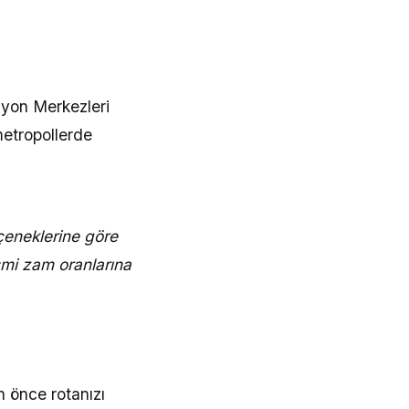
asyon Merkezleri
metropollerde
eçeneklerine göre
esmi zam oranlarına
 önce rotanızı